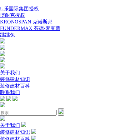
U乐国际集团授权
博耐克授权
KRONOSPAN 克诺斯邦
FUNDERMAX 芬德·麦克斯
跳跳兔
关于我们
装修建材知识
装修建材百科
联系我们
关于我们
装修建材知识
装修建材百科