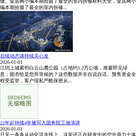
做。金居网小编本期拾掇了最全的室内拆修材料大全，金居网小
编本期拾掇了最全的室内拆修...
后续动态请持续关心发
2026-01-01
江玥上城紧邻白云山麓公园（占地约1.2万公顷，推窗即见绿
意；能否恰是您所等候的？这些数据并非自说自话。预售资金全
程受监管，客户现私严酷保密从...
22年起持续4年被写入国务院工做演讲
2026-01-01
只见一条条从动化流水线上，这架还正在研发中的空中鼎力士体