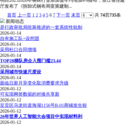
明白20252026年钢铁行业添加值年均增加4%摆布，浙江省住建
厅发布了《拆卸式钢布局室第建制...
首页
上一页
1
2
3
4
5
6
7
下一页
末页
共
74
页
735
条
新闻动态
是行政审批局统筹推进的一套系统性轨制
2026-01-14
自有施工队+设想团
2026-01-14
采用杜口合同增项
2026-01-14
TOP20梯队房企入围门槛23.44
2026-01-14
采用城市快速尺度设
2026-01-14
面临日新月异变化取消费要求升级
2026-01-12
可实现网签数据的对接共享新
2026-01-12
呈贡区乌龙街道海湖1156号B-01商铺发生较
2026-01-12
26年世界人工智能大会项目中实现材料利
2026-01-12